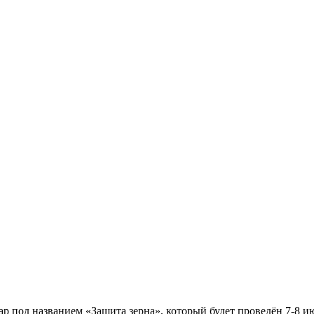
000:2005
под названием «Защита зерна», который будет проведён 7-8 июн