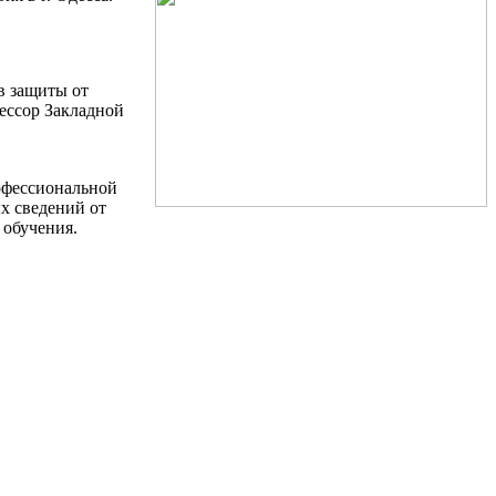
в защиты от
ессор Закладной
рофессиональной
х сведений от
 обучения.