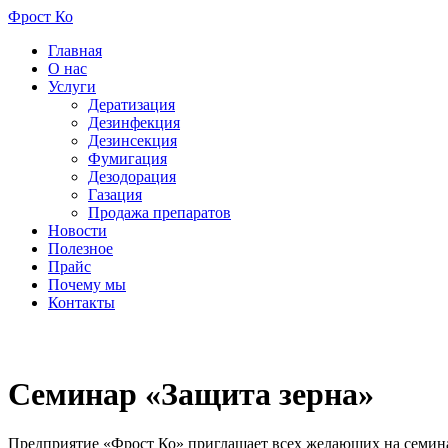
Фрост Ко
Главная
О нас
Услуги
Дератизация
Дезинфекция
Дезинсекция
Фумигация
Дезодорация
Газация
Продажа препаратов
Новости
Полезное
Прайс
Почему мы
Контакты
ISO 9001:2015 ISO 14001:2015 ISO 22
Семинар «Защита зерна»
Предприятие «Фрост Ко» приглашает всех желающих на семинар 